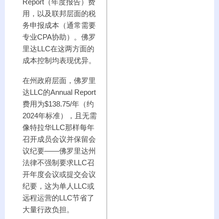
Report（年度报告）费
用，以及联邦层面的税
务申报成本（通常需要
专业CPA协助）。佛罗
里达LLC在这两方面的
成本控制均表现优异。
在州政府层面，佛罗里
达LLC的Annual Report
费用为$138.75/年（约
2024年标准），且无需
像特拉华LLC那样每年
召开成员会议并保留会
议纪要——佛罗里达州
法律不强制要求LLC召
开年度会议或提交会议
纪要，这为单人LLC或
远程运营的LLC节省了
大量行政负担。