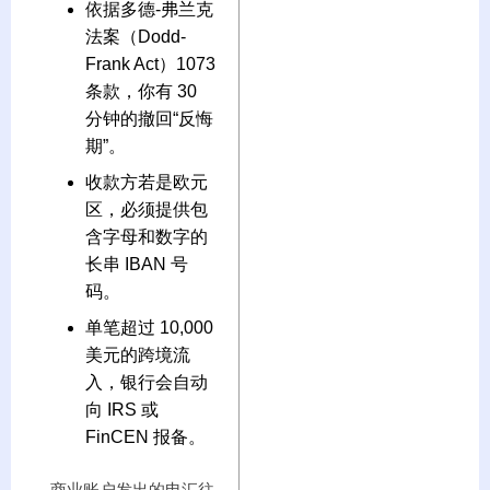
依据多德-弗兰克
法案（Dodd-
Frank Act）1073
条款，你有 30
分钟的撤回“反悔
期”。
收款方若是欧元
区，必须提供包
含字母和数字的
长串 IBAN 号
码。
单笔超过 10,000
美元的跨境流
入，银行会自动
向 IRS 或
FinCEN 报备。
商业账户发出的电汇往