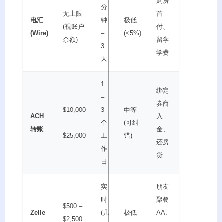
购房
分
无上限
首
电汇
钟
极低
(视账户
付、
(Wire)
–
(<5%)
余额)
留学
3
学费
天
1
绑定
–
券商
$10,000
3
中等
ACH
入
–
个
(可纠
转账
金、
$25,000
工
错)
还房
作
贷
日
实
朋友
时
聚餐
$500 –
Zelle
(几
极低
AA、
$2,500