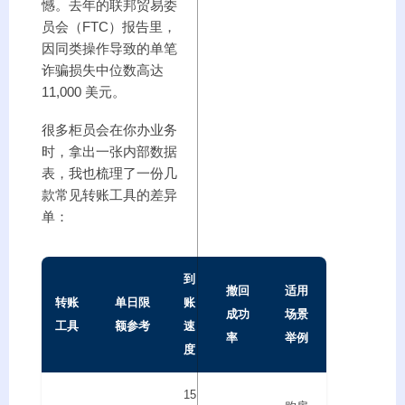
憾。去年的联邦贸易委
员会（FTC）报告里，
因同类操作导致的单笔
诈骗损失中位数高达
11,000 美元。
很多柜员会在你办业务
时，拿出一张内部数据
表，我也梳理了一份几
款常见转账工具的差异
单：
到
撤回
适用
转账
单日限
账
成功
场景
工具
额参考
速
率
举例
度
15