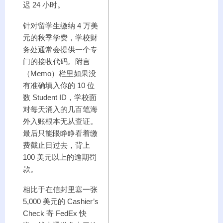
迟 24 小时。
针对留学生缴纳 4 万美
元的秋季学费，学校财
务处通常会提供一个专
门的接收代码。附言
（Memo）栏里如果没
有准确填入你的 10 位
数 Student ID，学校面
对每天涌入的几百笔海
外入账根本无从查证。
最后只能眼睁睁看着缴
费截止日过去，背上
100 美元以上的逾期罚
款。
相比于在信封里塞一张
5,000 美元的 Cashier’s
Check 寄 FedEx 快