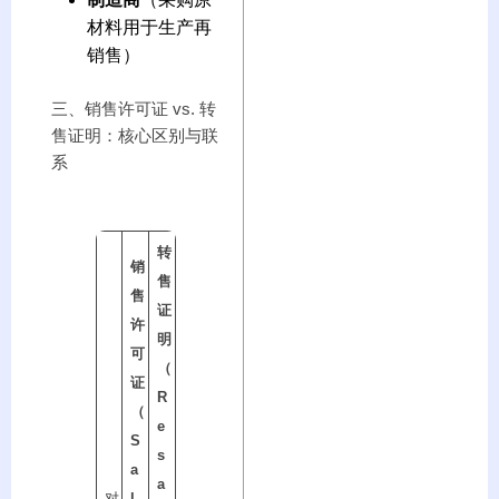
材料用于生产再
销售）
三、销售许可证 vs. 转
售证明：核心区别与联
系
转
销
售
售
证
许
明
可
（
证
R
（
e
S
s
a
a
对
l