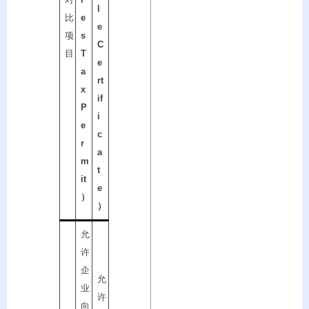
l
比
e
e
项
s
C
目
T
e
a
rt
x
if
P
i
e
c
r
a
m
t
it
e
）
）
允
许
企
允
业
许
向