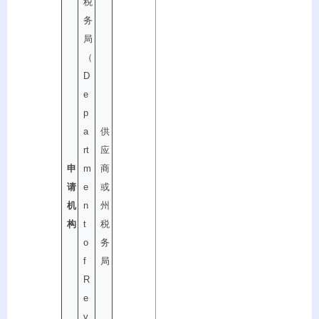
税
务
局
（
D
e
p
a
供
rt
应
申
m
商
请
e
或
机
n
州
构
t
税
o
务
f
局
R
e
v