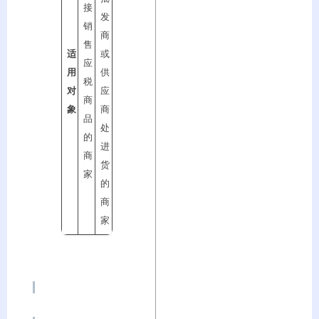
接
发
销
商
售
适
或
应
用
供
税
对
应
商
象
商
品
处
的
进
商
货
家
的
商
家