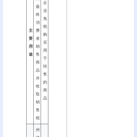
企
最
业
终
免
消
税
主
费
购
要
者
买
用
销
用
途
售
于
商
转
品
售
并
的
收
商
取
品
销
售
税
州