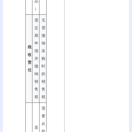
品
）
需
无
定
需
期
缴
申
纳
税
报
采
收
并
购
责
缴
时
任
纳
的
销
销
售
售
税
税
需
要
从
直
批