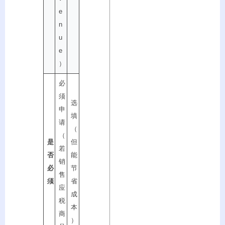
e
n
u
e
）
必
须
选
申
填
请
（
（
是
但
若
否
能
销
必
节
售
须
省
应
成
税
本
商
）