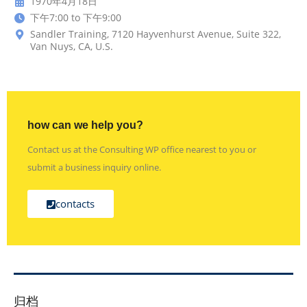
1970年4月18日
下午7:00 to 下午9:00
Sandler Training, 7120 Hayvenhurst Avenue, Suite 322,
Van Nuys, CA, U.S.
how can we help you?
Contact us at the Consulting WP office nearest to you or
submit a business inquiry online.
contacts
归档