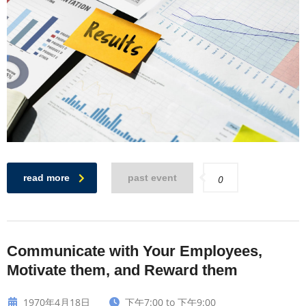
read more
past event
0
Communicate with Your Employees,
Motivate them, and Reward them
1970年4月18日
下午7:00 to 下午9:00