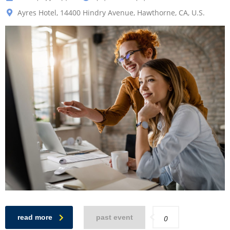
Ayres Hotel, 14400 Hindry Avenue, Hawthorne, CA, U.S.
read more
past event
0