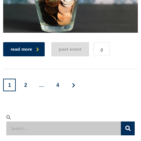
read more
past event
0
1
2
…
4